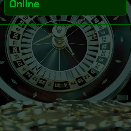
Online