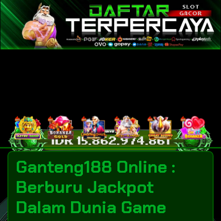
Ganteng188 Online :
Berburu Jackpot
Dalam Dunia Game